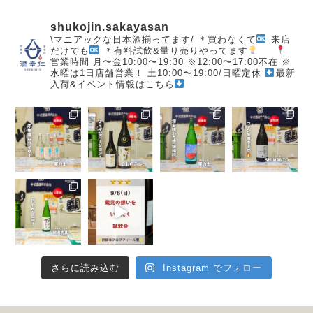
shukojin.sakayasan
\マニアックな日本酒揃ってます/
＊買わなくて
来店
だけでも
＊有料試飲&量り売りやってます
営業時間
月〜金10:00〜19:30
※12:00〜17:00不在
※
水曜は1日店舗営業！
土10:00〜19:00/日曜定休
最新
入荷&イベント情報はこちら
さらに読み込む
Instagram でフォロー