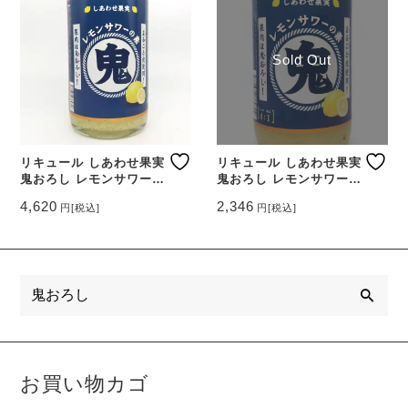
Sold Out
リキュール しあわせ果実
リキュール しあわせ果実
鬼おろし レモンサワーの
鬼おろし レモンサワーの
素 1800ml 【北海道 北
素 720ml 【北海道 北の
4,620
2,346
円
[税込]
円
[税込]
のさくら】
さくら】
検
索
お買い物カゴ