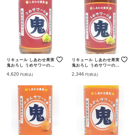
リキュール しあわせ果実
リキュール しあわせ果実
鬼おろし うめサワーの素
鬼おろし うめサワーの素
1800ml 【北海道 北のさ
720ml 【北海道 北のさ
4,620
2,346
円
[税込]
円
[税込]
くら】
くら】