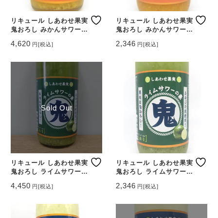
リキュール しあわせ果実
リキュール しあわせ果実
鬼おろし みかんサワーの
鬼おろし みかんサワーの
素 1800ml 【北海道 北
素 720ml 【北海道 北の
4,620
2,346
円
[税込]
円
[税込]
のさくら】
さくら】
Sold Out
リキュール しあわせ果実
リキュール しあわせ果実
鬼おろし ライムサワーの
鬼おろし ライムサワーの
素 1800ml 【北海道 北
素 720ml 【北海道 北の
4,450
2,346
円
[税込]
円
[税込]
のさくら】
さくら】