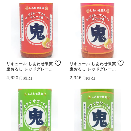
リキュール しあわせ果実
リキュール しあわせ果実
鬼おろし レッドグレープ
鬼おろし レッドグレープ
フルーツサワーの素
フルーツサワーの素
4,620
2,346
円
[税込]
円
[税込]
1800ml 【北海道 北のさ
720ml 【北海道 北のさ
くら】
くら】