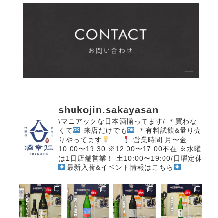
shukojin.sakayasan
\マニアックな日本酒揃ってます/
＊買わな
くて
来店だけでも
＊有料試飲&量り売
りやってます
営業時間
月〜金
10:00〜19:30
※12:00〜17:00不在
※水曜
は1日店舗営業！
土10:00〜19:00/日曜定休
最新入荷&イベント情報はこちら