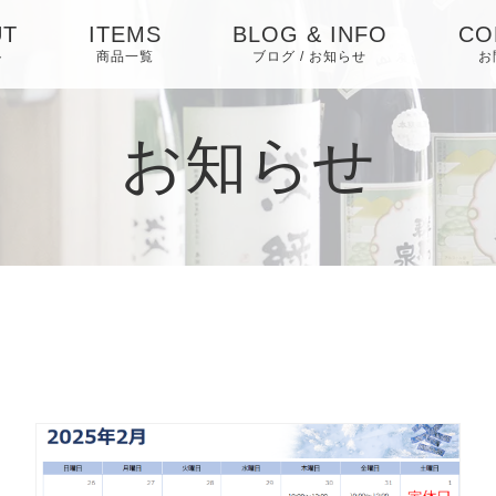
UT
ITEMS
BLOG & INFO
CO
ト
商品一覧
ブログ / お知らせ
お
日本酒
お知らせ
お知らせ
焼酎
ブログ
梅酒・リキュール・
ピックアップ
その他