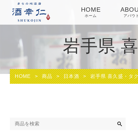
HOME
ABO
ホーム
アバウ
岩手県 
HOME
>
商品
>
日本酒
>
岩手県 喜久盛・タ
検
索