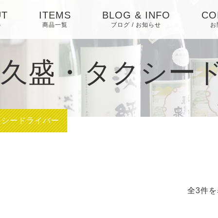
UT
ITEMS
BLOG & INFO
CO
ト
商品一覧
ブログ / お知らせ
お
日本酒
お知らせ
喜久盛・タクシー
焼酎
ブログ
梅酒・リキュール・
ピックアップ
その他
クシードライバー
全3件を