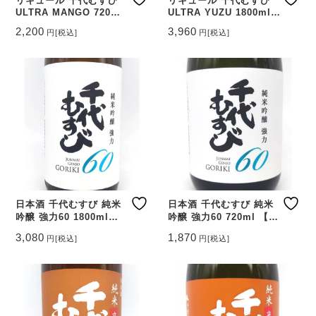
リキュール 千代むすび
リキュール 千代むすび
ULTRA MANGO 720ml
ULTRA YUZU 1800ml
【鳥取県 千代むすび酒
【鳥取県 千代むすび酒
2,200
3,960
円
[税込]
円
[税込]
造】
造】
日本酒 千代むすび 純米
日本酒 千代むすび 純米
吟醸 強力60 1800ml
吟醸 強力60 720ml 【鳥
【鳥取県 千代むすび酒
取県 千代むすび酒造】
3,080
1,870
円
[税込]
円
[税込]
造】