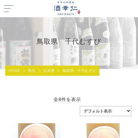
鳥取県 千代むすび
HOME
>
商品
>
日本酒
>
鳥取県 千代むすび
全8件を表示