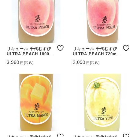
リキュール 千代むすび
リキュール 千代むすび
ULTRA PEACH 1800ml
ULTRA PEACH 720ml
【鳥取県 千代むすび酒
【鳥取県 千代むすび酒
3,960
2,090
円
[税込]
円
[税込]
造】
造】