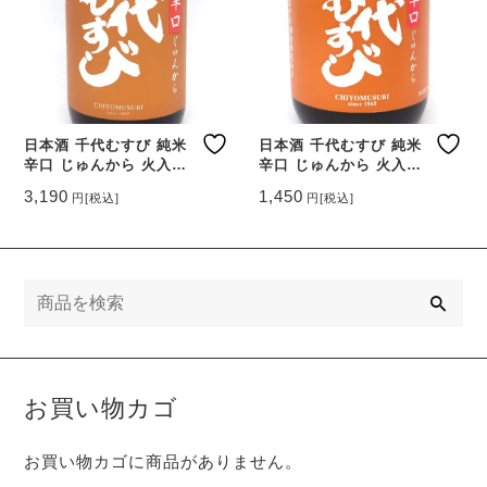
日本酒 千代むすび 純米
日本酒 千代むすび 純米
辛口 じゅんから 火入れ
辛口 じゅんから 火入れ
1800ml 【鳥取県 千代む
720ml 【鳥取県 千代む
3,190
1,450
円
[税込]
円
[税込]
すび酒造】
すび酒造】
検
索
お買い物カゴ
お買い物カゴに商品がありません。