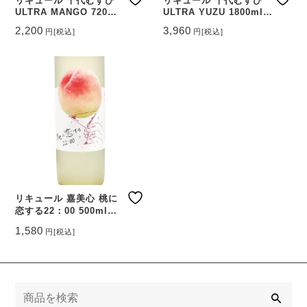
リキュール 千代むすび
リキュール 千代むすび
ULTRA MANGO 720ml
ULTRA YUZU 1800ml
【鳥取県 千代むすび酒
【鳥取県 千代むすび酒
2,200
3,960
円
[税込]
円
[税込]
造】
造】
リキュール 嘉美心 桃に
恋する22：00 500ml
【岡山県 嘉美心酒造】
1,580
円
[税込]
検
索