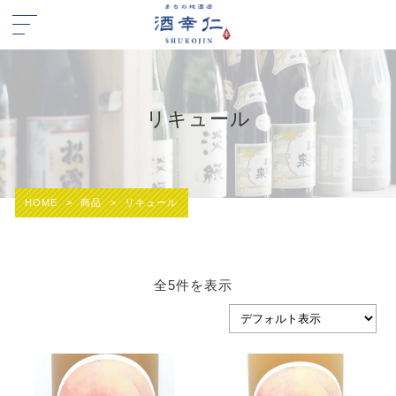
リキュール
HOME
>
商品
>
リキュール
全5件を表示