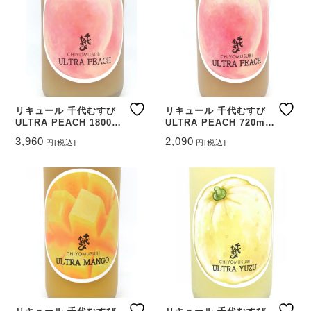
リキュール 千代むすび
リキュール 千代むすび
ULTRA PEACH 1800ml
ULTRA PEACH 720ml
【鳥取県 千代むすび酒
【鳥取県 千代むすび酒
3,960
2,090
円
[税込]
円
[税込]
造】
造】