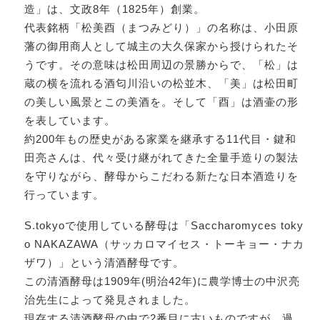
造」は、文政8年（1825年）創業。
代表銘柄「松美酉（まつみどり）」の名称は、小田原
藩の御用商人として城主の大久保家から授けられたそ
うです。その意味は松田周辺の景勝からで、「松」は
蔵の横を流れる酒匂川沿いの松並木、「美」は松田町
の美しい風景とこの美酒を。そして「酉」は酒壷の形
を表しています。
約200年もの歴史がある家業を継承する11代目・鍵和
田亮さんは、代々受け継がれてきた全量手造りの製法
を守りながら、酵母からこだわる新たな日本酒造りを
行っています。
S.tokyoで使用している酵母は「Saccharomyces toky
o NAKAZAWA（サッカロマイセス・トーキョー・ナカ
ザワ）」という清酒酵母です。
この清酒酵母は1909年(明治42年)に農学博士の中沢亮
治先生によって発見されました。
現存する清酒酵母の中で2番目に古いものですが、過