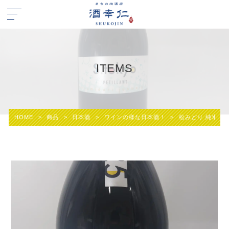
ITEMS
HOME
>
商品
>
日本酒
>
ワインの様な日本酒！
>
松みどり 純米吟醸 S.t