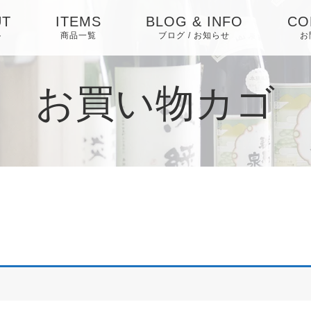
UT
ITEMS
BLOG & INFO
CO
ト
商品一覧
ブログ / お知らせ
お
日本酒
お知らせ
お買い物カゴ
焼酎
ブログ
梅酒・リキュール・
ピックアップ
その他