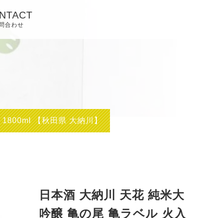
NTACT
問合わせ
1800ml 【秋田県 大納川】
日本酒 大納川 天花 純米大
吟醸 亀の尾 亀ラベル 火入