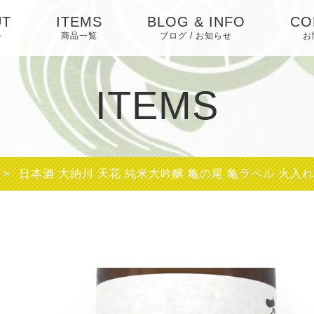
UT
ITEMS
BLOG & INFO
CO
ト
商品一覧
ブログ / お知らせ
お
日本酒
お知らせ
ITEMS
焼酎
ブログ
梅酒・リキュール・
ピックアップ
その他
>
日本酒 大納川 天花 純米大吟醸 亀の尾 亀ラベル 火入れ 