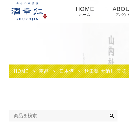
HOME
ABO
ホーム
アバウ
HOME
>
商品
>
日本酒
>
秋田県 大納川 天花
検
索