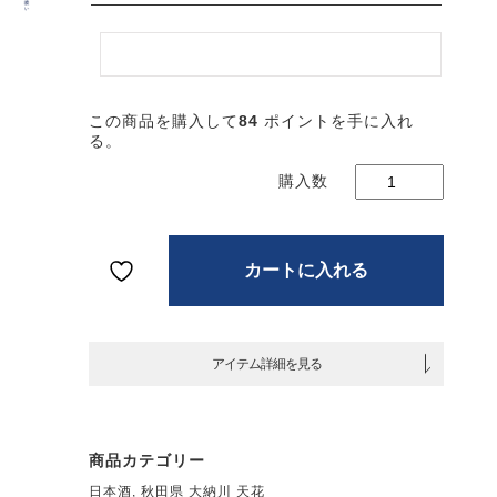
日本
大納
天花 
この商品を購入して
84
ポイントを手に入れ
米大
る。
醸 亀
尾 亀
ベル 
入れ
1800m
【秋
カートに入れる
県 大
川】
アイテム詳細を見る
商品カテゴリー
日本酒
,
秋田県 大納川 天花