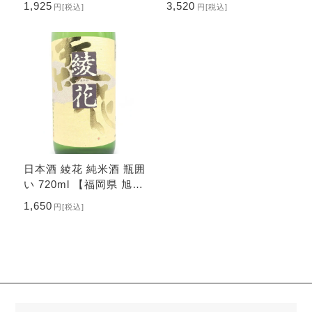
1,925
3,520
円
[税込]
円
[税込]
日本酒 綾花 純米酒 瓶囲
い 720ml 【福岡県 旭菊
酒造】
1,650
円
[税込]
検