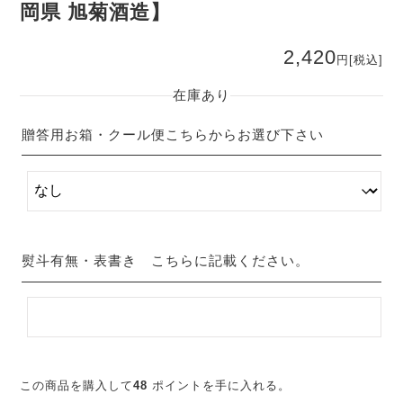
岡県 旭菊酒造】
2,420
円
[税込]
在庫あり
贈答用お箱・クール便こちらからお選び下さい
熨斗有無・表書き こちらに記載ください。
日
旭
米
この商品を購入して
48
ポイントを手に入れる。
号