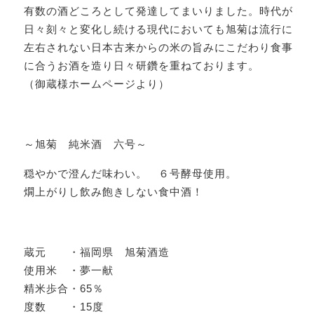
有数の酒どころとして発達してまいりました。時代が
日々刻々と変化し続ける現代においても旭菊は流行に
左右されない日本古来からの米の旨みにこだわり食事
に合うお酒を造り日々研鑽を重ねております。
（御蔵様ホームページより）
～旭菊 純米酒 六号～
穏やかで澄んだ味わい。 ６号酵母使用。
燗上がりし飲み飽きしない食中酒！
蔵元 ・福岡県 旭菊酒造
使用米 ・夢一献
精米歩合・65％
度数 ・15度