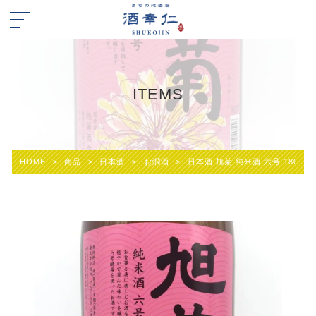
ITEMS
HOME
>
商品
>
日本酒
>
お燗酒
>
日本酒 旭菊 純米酒 六号 1800m