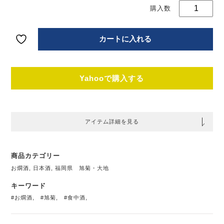
18
【
県
酒
カートに入れる
個
Yahooで購入する
アイテム詳細を見る
商品カテゴリー
お燗酒
,
日本酒
,
福岡県 旭菊・大地
キーワード
#お燗酒
,
#旭菊
,
#食中酒
,