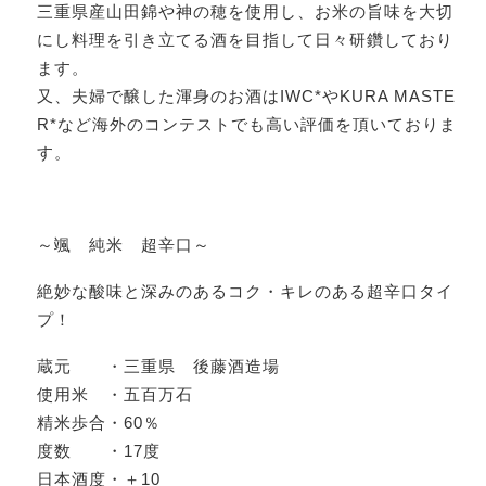
三重県産山田錦や神の穂を使用し、お米の旨味を大切
にし料理を引き立てる酒を目指して日々研鑽しており
ます。
又、夫婦で醸した渾身のお酒はIWC*やKURA MASTE
R*など海外のコンテストでも高い評価を頂いておりま
す。
～颯 純米 超辛口～
絶妙な酸味と深みのあるコク・キレのある超辛口タイ
プ！
蔵元 ・三重県 後藤酒造場
使用米 ・五百万石
精米歩合・60％
度数 ・17度
日本酒度・＋10