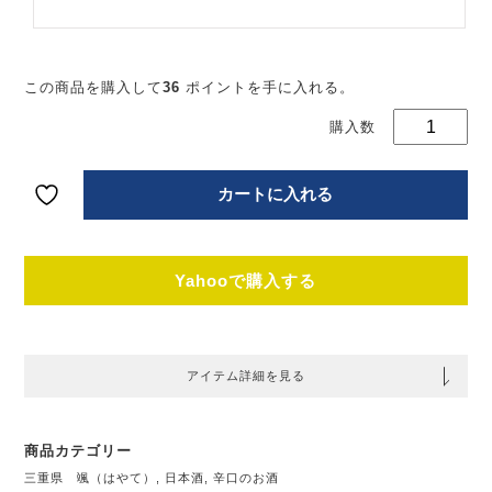
日
酒
純
超
口
この商品を購入して
36
ポイントを手に入れる。
入
72
【
重
後
カートに入れる
酒
場
個
Yahooで購入する
アイテム詳細を見る
商品カテゴリー
三重県 颯（はやて）
,
日本酒
,
辛口のお酒