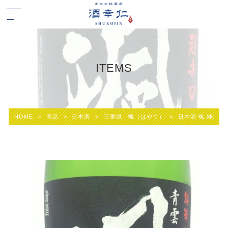
ITEMS
HOME
>
商品
>
日本酒
>
三重県 颯（はやて）
>
日本酒 颯 純米 超