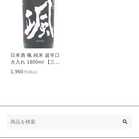
日本酒 颯 純米 超辛口
火入れ 1800ml 【三重
県 後藤酒造場】
1,960
円
[税込]
検
索