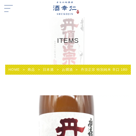
ITEMS
HOME
>
商品
>
日本酒
>
お燗酒
>
丹頂正宗 特別純米 辛口 1800ml