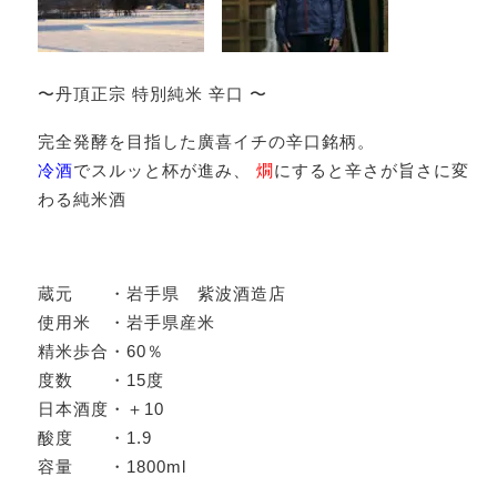
〜丹頂正宗 特別純米 辛口 〜
完全発酵を目指した廣喜イチの辛口銘柄。
冷酒
でスルッと杯が進み、
燗
にすると辛さが旨さに変
わる純米酒
蔵元 ・岩手県 紫波酒造店
使用米 ・岩手県産米
精米歩合・60％
度数 ・15度
日本酒度・＋10
酸度 ・1.9
容量 ・1800ml