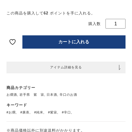
丹
この商品を購入して
62
ポイントを手に入れる。
宗
純
口
18
個
カートに入れる
アイテム詳細を見る
商品カテゴリー
お燗酒
,
岩手県 紫 宙
,
日本酒
,
辛口のお酒
キーワード
#お燗
,
#廣喜
,
#純米
,
#紫宙
,
#辛口
,
※商品価格以外に別途送料がかかります。