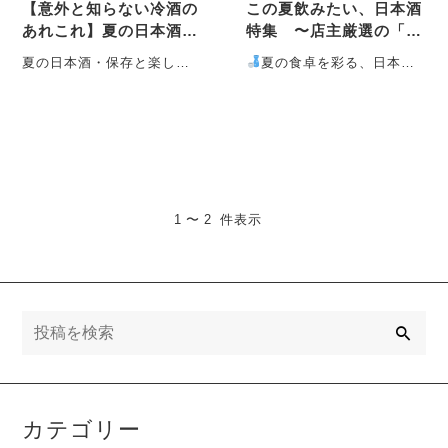
【意外と知らない冷酒の
この夏飲みたい、日本酒
あれこれ】夏の日本酒・
特集 〜店主厳選の「夏
保存と楽しみ方
酒」セレクション〜
夏の日本酒・保存と楽しみ
夏の食卓を彩る、日本酒
方 暑さが本格化する7月。
の「夏酒」シリーズ
暑さ
キリッと冷えた日本酒が、
が本格的に・・・
食卓に涼を・・・
1 〜 2 件表示
検
索
カテゴリー