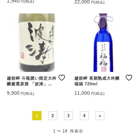
1,940
22,000
円
[税込]
円
[税込]
越前岬 斗瓶囲い限定大吟
越前岬 長期熟成大吟醸
醸厳選原酒 「波涛」
福福 720ml
720ml
9,900
11,000
円
[税込]
円
[税込]
1
2
3
4
»
1 〜 18 件表示