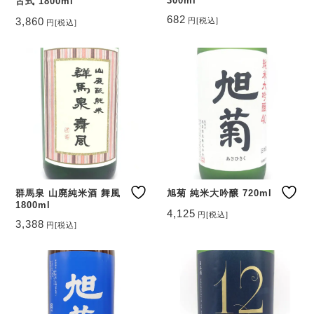
300ml
古式 1800ml
682
3,860
円
[税込]
円
[税込]
群馬泉 山廃純米酒 舞風
旭菊 純米大吟醸 720ml
1800ml
4,125
円
[税込]
3,388
円
[税込]