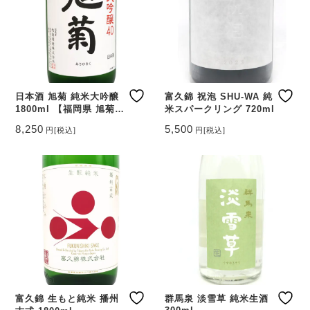
日本酒 旭菊 純米大吟醸
富久錦 祝泡 SHU-WA 純
1800ml 【福岡県 旭菊酒
米スパークリング 720ml
造】
8,250
5,500
円
[税込]
円
[税込]
富久錦 生もと純米 播州
群馬泉 淡雪草 純米生酒