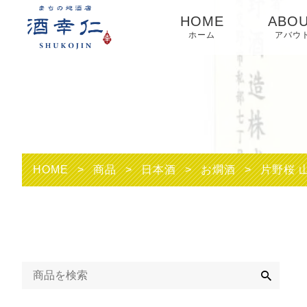
HOME
ABO
ホーム
アバウ
HOME
>
商品
>
日本酒
>
お燗酒
>
片野桜 山
検
索