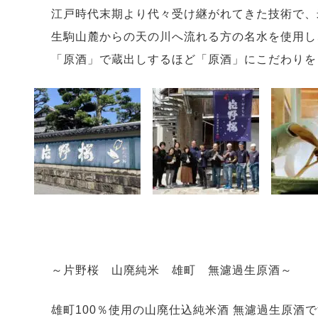
江戸時代末期より代々受け継がれてきた技術で、
生駒山麓からの天の川へ流れる方の名水を使用し
「原酒」で蔵出しするほど「原酒」にこだわりを
～片野桜 山廃純米 雄町 無濾過生原酒～
雄町100％使用の山廃仕込純米酒 無濾過生原酒