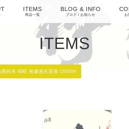
UT
ITEMS
BLOG & INFO
CO
ト
商品一覧
ブログ / お知らせ
お
日本酒
お知らせ
ITEMS
焼酎
ブログ
梅酒・リキュール・
ピックアップ
その他
廃純米 雄町 無濾過生原酒 1800ml