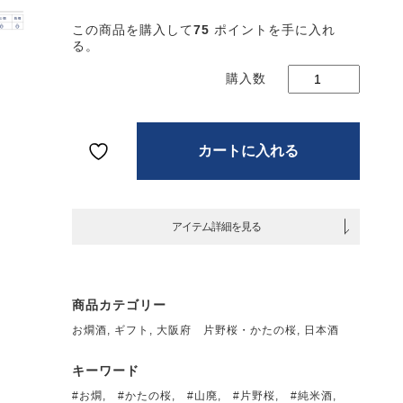
片野
この商品を購入して
75
ポイントを手に入れ
山廃
る。
米 雄
無濾
生原
1800m
個
カートに入れる
アイテム詳細を見る
商品カテゴリー
お燗酒
,
ギフト
,
大阪府 片野桜・かたの桜
,
日本酒
キーワード
#お燗
,
#かたの桜
,
#山廃
,
#片野桜
,
#純米酒
,