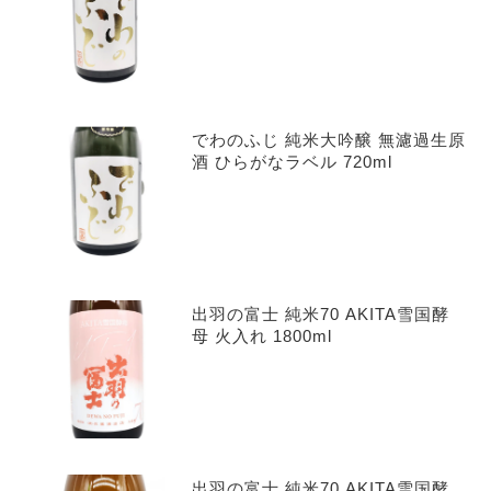
でわのふじ 純米大吟醸 無濾過生原
酒 ひらがなラベル 720ml
出羽の富士 純米70 AKITA雪国酵
母 火入れ 1800ml
出羽の富士 純米70 AKITA雪国酵