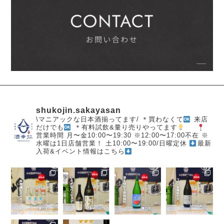
shukojin.sakayasan
\マニアックな日本酒揃ってます/
＊買わなくて
来店
だけでも
＊有料試飲&量り売りやってます
営業時間
月〜金10:00〜19:30
※12:00〜17:00不在
※
水曜は1日店舗営業！
土10:00〜19:00/日曜定休
最新
入荷&イベント情報はこちら