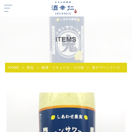
ITEMS
HOME
>
商品
>
梅酒・リキュール・その他
>
鬼サワーシリーズ
>
リ