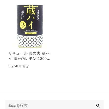
リキュール 美丈夫 蔵ハ
イ 瀬戸内レモン 1800m
l 【高知県 濱川商店】
3,750
円
[税込]
検
索