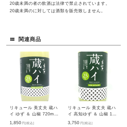
20歳未満の者の飲酒は法律で禁止されています。
20歳未満のに対しては酒類を販売致しません。
関連商品
リキュール 美丈夫 蔵ハ
リキュール 美丈夫 蔵ハ
イ ゆず ＆ 山椒 720ml
イ 高知ゆず ＆ 山椒 180
【高知県 濱川商店】
0ml 【高知県 濱川商
1,850
3,750
円
[税込]
円
[税込]
店】