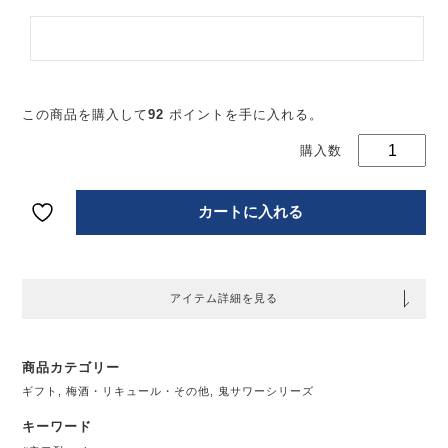
リ
ー
あ
果
お
この商品を購入して
92
ポイントを手に入れる。
レ
サ
の
18
【
カートに入れる
道
さ
ら
アイテム詳細を見る
商品カテゴリー
ギフト
,
梅酒・リキュール・その他
,
鬼サワーシリーズ
キーワード