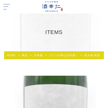
ITEMS
HOME
>
商品
>
日本酒
>
ワインの様な日本酒！
>
富久錦 祝泡 SHU