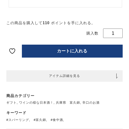
富
錦
泡
SH
この商品を購入して
110
ポイントを手に入れる。
WA
米
パ
ク
ン
カートに入れる
72
個
アイテム詳細を見る
商品カテゴリー
ギフト
,
ワインの様な日本酒！
,
兵庫県 富久錦
,
辛口のお酒
キーワード
#スパーリング
,
#富久錦
,
#食中酒
,