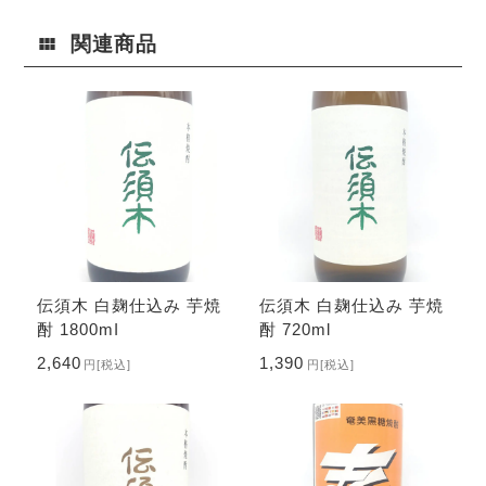
関連商品
伝須木 白麹仕込み 芋焼
伝須木 白麹仕込み 芋焼
酎 1800mⅼ
酎 720ml
2,640
1,390
円
[税込]
円
[税込]