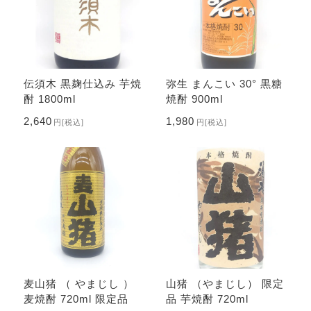
伝須木 黒麹仕込み 芋焼
弥生 まんこい 30° 黒糖
酎 1800ml
焼酎 900ml
2,640
1,980
円
[税込]
円
[税込]
麦山猪 （ やまじし ）
山猪 （やまじし） 限定
麦焼酎 720ml 限定品
品 芋焼酎 720ml