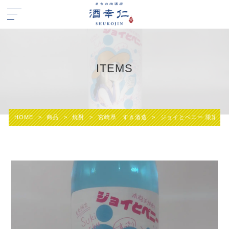
ITEMS
HOME
>
商品
>
焼酎
>
宮崎県 すき酒造
>
ジョイとベニー 限定品 芋焼