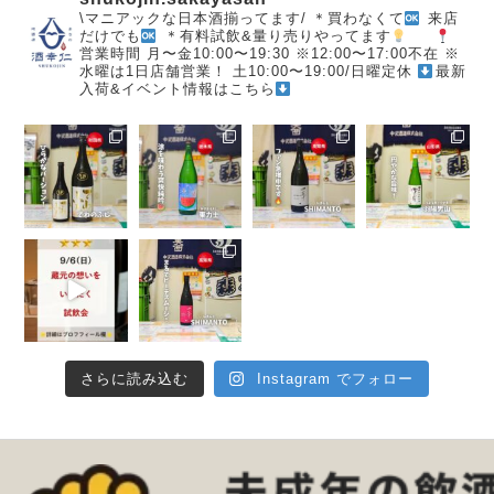
\マニアックな日本酒揃ってます/
＊買わなくて
来店
だけでも
＊有料試飲&量り売りやってます
営業時間
月〜金10:00〜19:30
※12:00〜17:00不在
※
水曜は1日店舗営業！
土10:00〜19:00/日曜定休
最新
入荷&イベント情報はこちら
さらに読み込む
Instagram でフォロー